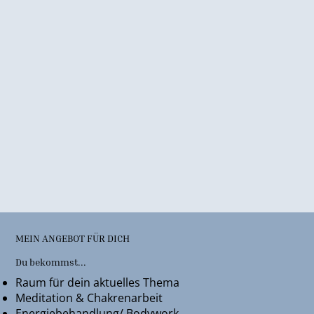
MEIN ANGEBOT FÜR DICH
Du bekommst...
Raum für dein aktuelles Thema
Meditation & Chakrenarbeit
Energiebehandlung/ Bodywork